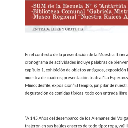
En el contexto de la presentación de la Muestra Itineran
cronograma de actividades incluye palabras de bienveni
capítulo 1’, exhibición de objetos antiguos, exposición li
muestra de cuadros; presentación teatral ‘La Esperanza
Mimo; desfile, exposición ‘El templo, jun pilar de nuest
degustación de comidas típícas, todo con entrada libre 
“A 145 Años del desembarco de los Alemanes del Volg
trajeron en sus baúles enseres de todo tipo: ropa, vajilla