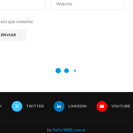
 vez que comente.
K
TWITTER
LINKEDIN
YOUTUBE
by
SeñorWEB.com.ar