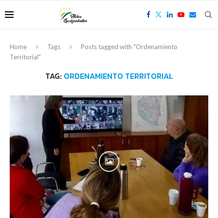
Home
Tags
Posts tagged with "Ordenamiento
Territorial"
TAG:
ORDENAMIENTO TERRITORIAL