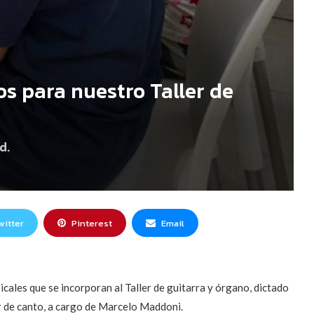
s para nuestro Taller de
d.
witter
Pinterest
Email
ales que se incorporan al Taller de guitarra y órgano, dictado
er de canto, a cargo de Marcelo Maddoni.