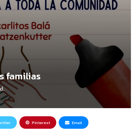
s familias
d.
witter
Pinterest
Email