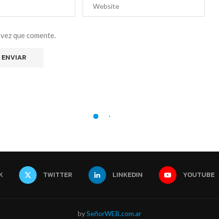
 vez que comente.
K
TWITTER
LINKEDIN
YOUTUBE
by
SeñorWEB.com.ar