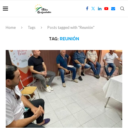
Home
Tags
Posts tagged with "Reunión"
TAG:
REUNIÓN