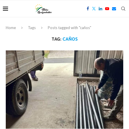
Home
Tags
Posts tagged with "caños"
TAG:
CAÑOS